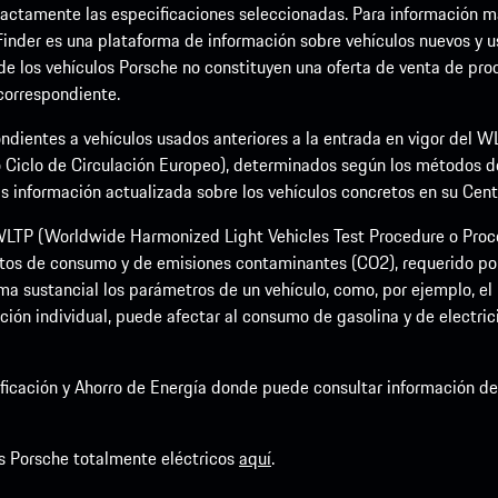
ctamente las especificaciones seleccionadas. Para información más 
Finder es una plataforma de información sobre vehículos nuevos y u
 de los vehículos Porsche no constituyen una oferta de venta de prod
 correspondiente.
ndientes a vehículos usados anteriores a la entrada en vigor del
 Ciclo de Circulación Europeo), determinados según los métodos 
nformación actualizada sobre los vehículos concretos en su Centro
LTP (Worldwide Harmonized Light Vehicles Test Procedure o Proce
tos de consumo y de emisiones contaminantes (CO2), requerido por 
a sustancial los parámetros de un vehículo, como, por ejemplo, el p
ción individual, puede afectar al consumo de gasolina y de electric
rsificación y Ahorro de Energía donde puede consultar información 
s Porsche totalmente eléctricos
aquí
.