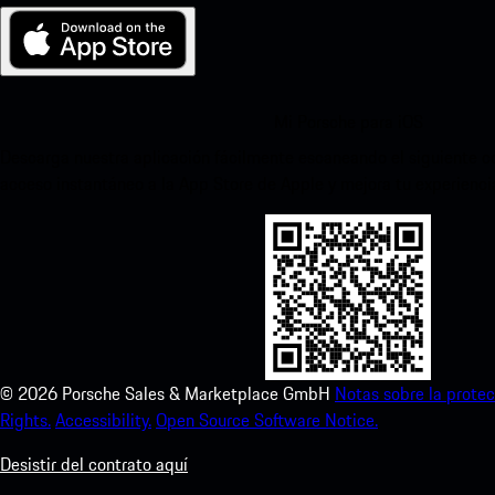
Mi Porsche para iOS
Descarga nuestra aplicación fácilmente escaneando el siguiente c
acceso instantáneo a la App Store de Apple y mejora tu experienc
©
2026
Porsche Sales & Marketplace GmbH
Notas sobre la protec
Rights.
Accessibility.
Open Source Software Notice.
Desistir del contrato aquí