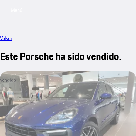
Menú
My saved searches, 0 searches saved
My sa
Volver
Este Porsche ha sido vendido.
vendido