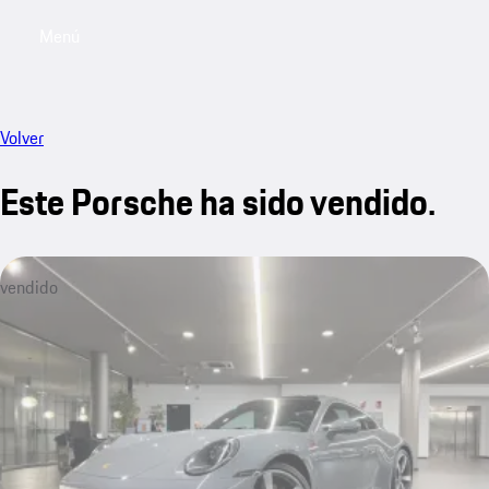
Menú
My saved searches, 0 searches saved
My sa
Volver
Este Porsche ha sido vendido.
vendido