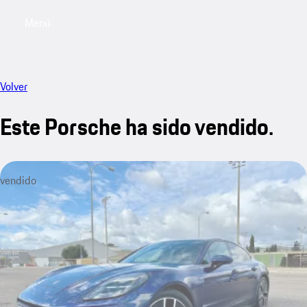
Menú
My saved searches, 0 searches saved
My sa
Volver
Este Porsche ha sido vendido.
vendido