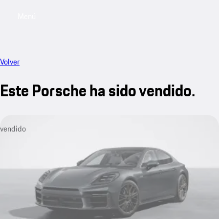
Menú
My saved searches, 0 searches saved
My sa
Volver
Este Porsche ha sido vendido.
vendido