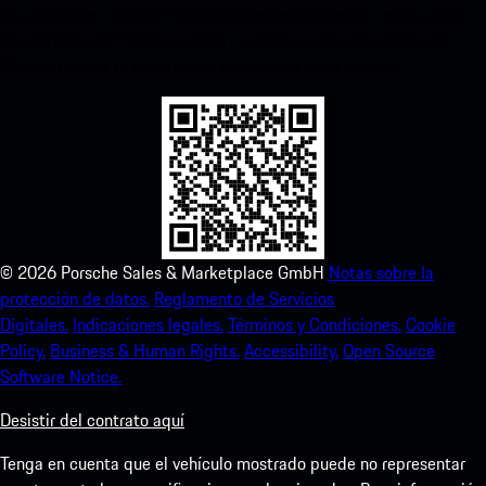
Descarga nuestra aplicación fácilmente escaneando el siguiente
código QR y disfruta de acceso instantáneo a la App Store de
Apple y mejora tu experiencia Porsche en poco tiempo.
©
2026
Porsche Sales & Marketplace GmbH
Notas sobre la
protección de datos.
Reglamento de Servicios
Digitales.
Indicaciones legales.
Términos y Condiciones.
Cookie
Policy.
Business & Human Rights.
Accessibility.
Open Source
Software Notice.
Desistir del contrato aquí
Tenga en cuenta que el vehículo mostrado puede no representar