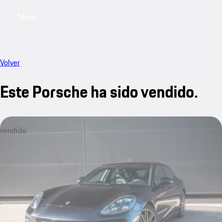
Menú
My saved searches, 0 searches saved
My sa
Volver
Este Porsche ha sido vendido.
vendido