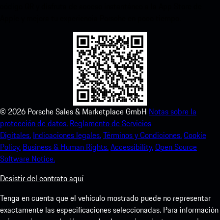
código QR y disfruta de acceso instantáneo a la App Store de
Apple y mejora tu experiencia Porsche en poco tiempo.
©
2026
Porsche Sales & Marketplace GmbH
Notas sobre la
protección de datos.
Reglamento de Servicios
Digitales.
Indicaciones legales.
Términos y Condiciones.
Cookie
Policy.
Business & Human Rights.
Accessibility.
Open Source
Software Notice.
Desistir del contrato aquí
Tenga en cuenta que el vehículo mostrado puede no representar
exactamente las especificaciones seleccionadas. Para información