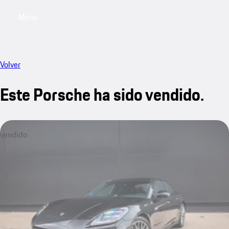
Menú
My saved searches, 0 searches saved
My sa
Volver
Este Porsche ha sido vendido.
vendido