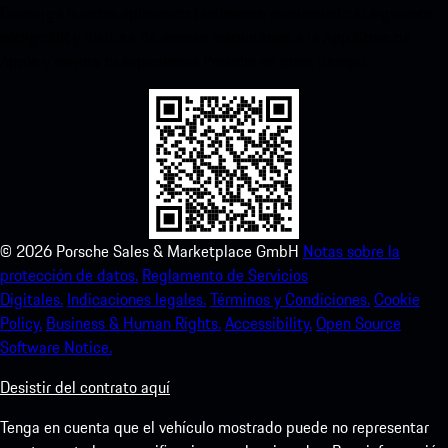
Descarga nuestra aplicación fácilmente escaneando el siguiente
código QR y disfruta de acceso instantáneo a la App Store de
Apple y mejora tu experiencia Porsche en poco tiempo.
©
2026
Porsche Sales & Marketplace GmbH
Notas sobre la
protección de datos.
Reglamento de Servicios
Digitales.
Indicaciones legales.
Términos y Condiciones.
Cookie
Policy.
Business & Human Rights.
Accessibility.
Open Source
Software Notice.
Desistir del contrato aquí
Tenga en cuenta que el vehículo mostrado puede no representar