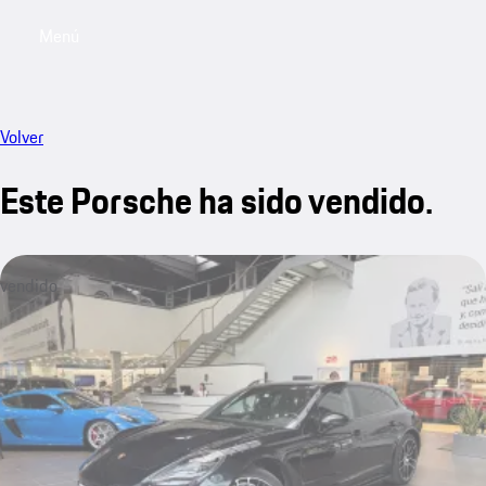
Menú
My saved searches, 0 searches saved
My sa
Volver
Este Porsche ha sido vendido.
vendido