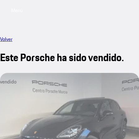
Menú
My saved searches, 0 searches saved
My sa
Volver
Este Porsche ha sido vendido.
vendido