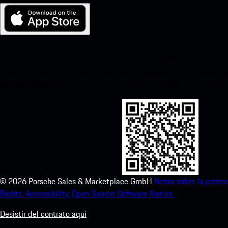
Mi Porsche para iOS
Descarga nuestra aplicación fácilmente escaneando el siguiente c
acceso instantáneo a la App Store de Apple y mejora tu experienc
©
2026
Porsche Sales & Marketplace GmbH
Notas sobre la protec
Rights.
Accessibility.
Open Source Software Notice.
Desistir del contrato aquí