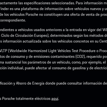
ctamente las especificaciones seleccionadas. Para información más 
Finder es una plataforma de información sobre vehículos nuevos y u
 de los vehículos Porsche no constituyen una oferta de venta de prod
 correspondiente.
ndientes a vehículos usados anteriores a la entrada en vigor del
 Ciclo de Circulación Europeo), determinados según los métodos 
nformación actualizada sobre los vehículos concretos en su Centro
LTP (Worldwide Harmonized Light Vehicles Test Procedure o Proce
tos de consumo y de emisiones contaminantes (CO2), requerido por 
a sustancial los parámetros de un vehículo, como, por ejemplo, el p
ción individual, puede afectar al consumo de gasolina y de electric
rsificación y Ahorro de Energía donde puede consultar información 
s Porsche totalmente eléctricos
aquí
.