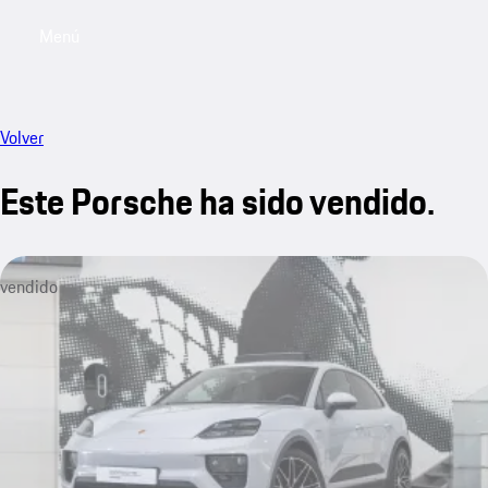
Menú
My saved searches, 0 searches saved
My sa
Volver
Este Porsche ha sido vendido.
vendido