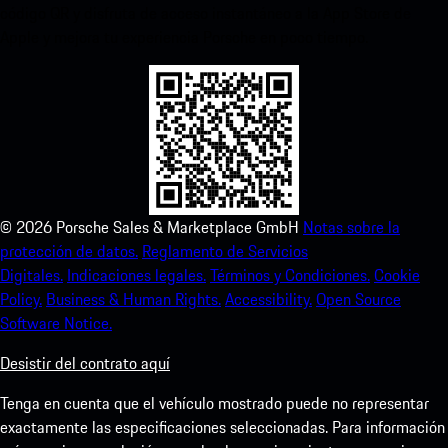
código QR y disfruta de acceso instantáneo a la App Store de
Apple y mejora tu experiencia Porsche en poco tiempo.
©
2026
Porsche Sales & Marketplace GmbH
Notas sobre la
protección de datos.
Reglamento de Servicios
Digitales.
Indicaciones legales.
Términos y Condiciones.
Cookie
Policy.
Business & Human Rights.
Accessibility.
Open Source
Software Notice.
Desistir del contrato aquí
Tenga en cuenta que el vehículo mostrado puede no representar
exactamente las especificaciones seleccionadas. Para información