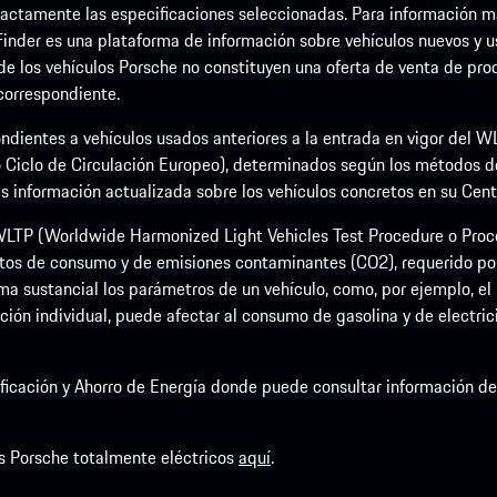
ctamente las especificaciones seleccionadas. Para información más 
Finder es una plataforma de información sobre vehículos nuevos y u
 de los vehículos Porsche no constituyen una oferta de venta de prod
 correspondiente.
ndientes a vehículos usados anteriores a la entrada en vigor del
 Ciclo de Circulación Europeo), determinados según los métodos 
nformación actualizada sobre los vehículos concretos en su Centro
LTP (Worldwide Harmonized Light Vehicles Test Procedure o Proce
tos de consumo y de emisiones contaminantes (CO2), requerido por 
a sustancial los parámetros de un vehículo, como, por ejemplo, el p
ción individual, puede afectar al consumo de gasolina y de electric
rsificación y Ahorro de Energía donde puede consultar información 
s Porsche totalmente eléctricos
aquí
.