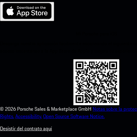
Mi Porsche para iOS
Descarga nuestra aplicación fácilmente escaneando el siguiente c
acceso instantáneo a la App Store de Apple y mejora tu experienc
©
2026
Porsche Sales & Marketplace GmbH
Notas sobre la protec
Rights.
Accessibility.
Open Source Software Notice.
Desistir del contrato aquí