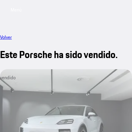
Menú
My saved searches, 0 searches saved
My sa
Volver
Este Porsche ha sido vendido.
vendido