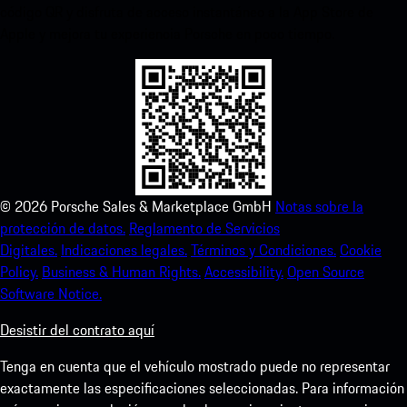
código QR y disfruta de acceso instantáneo a la App Store de
Apple y mejora tu experiencia Porsche en poco tiempo.
©
2026
Porsche Sales & Marketplace GmbH
Notas sobre la
protección de datos.
Reglamento de Servicios
Digitales.
Indicaciones legales.
Términos y Condiciones.
Cookie
Policy.
Business & Human Rights.
Accessibility.
Open Source
Software Notice.
Desistir del contrato aquí
Tenga en cuenta que el vehículo mostrado puede no representar
exactamente las especificaciones seleccionadas. Para información