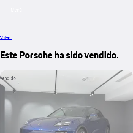
Menú
My saved searches, 0 searches saved
My sa
Volver
Este Porsche ha sido vendido.
vendido