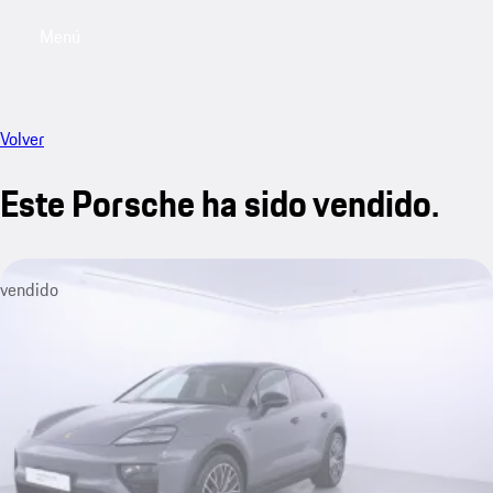
Menú
My saved searches, 0 searches saved
My sa
Volver
Este Porsche ha sido vendido.
vendido