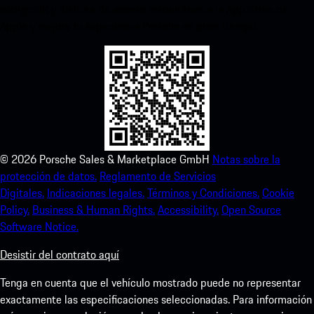
código QR y disfruta de acceso instantáneo a la App Store de
Apple y mejora tu experiencia Porsche en poco tiempo.
©
2026
Porsche Sales & Marketplace GmbH
Notas sobre la
protección de datos.
Reglamento de Servicios
Digitales.
Indicaciones legales.
Términos y Condiciones.
Cookie
Policy.
Business & Human Rights.
Accessibility.
Open Source
Software Notice.
Desistir del contrato aquí
Tenga en cuenta que el vehículo mostrado puede no representar
exactamente las especificaciones seleccionadas. Para información