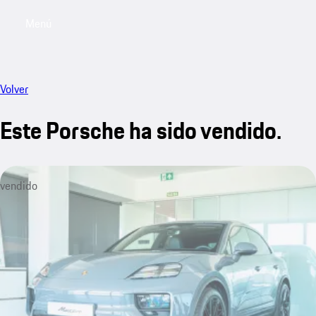
Menú
My saved searches, 0 searches saved
My sa
Volver
Este Porsche ha sido vendido.
vendido