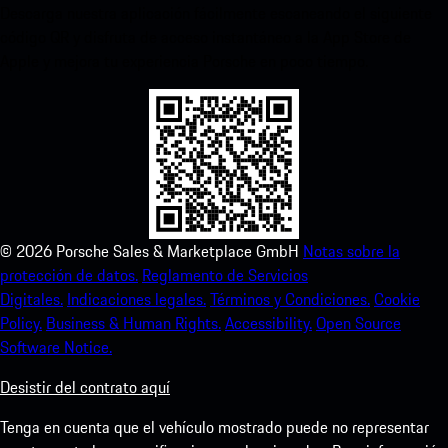
Descarga nuestra aplicación fácilmente escaneando el siguiente
código QR y disfruta de acceso instantáneo a la App Store de
Apple y mejora tu experiencia Porsche en poco tiempo.
©
2026
Porsche Sales & Marketplace GmbH
Notas sobre la
protección de datos.
Reglamento de Servicios
Digitales.
Indicaciones legales.
Términos y Condiciones.
Cookie
Policy.
Business & Human Rights.
Accessibility.
Open Source
Software Notice.
Desistir del contrato aquí
Tenga en cuenta que el vehículo mostrado puede no representar