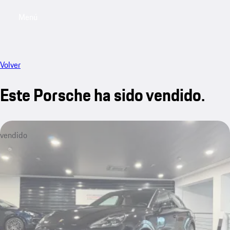
Menú
My saved searches, 0 searches saved
My sa
Volver
Este Porsche ha sido vendido.
vendido