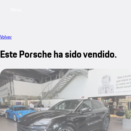
Menú
My saved searches, 0 searches saved
My sa
Volver
Este Porsche ha sido vendido.
vendido