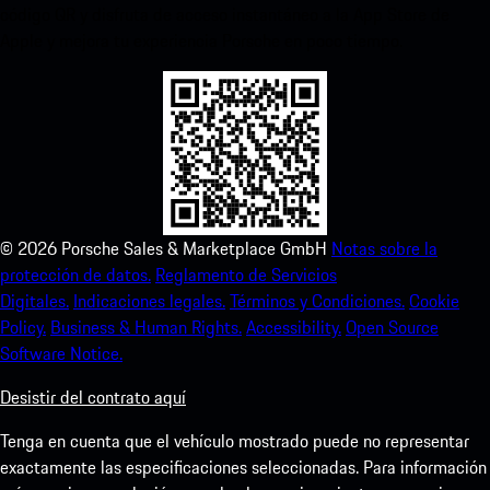
código QR y disfruta de acceso instantáneo a la App Store de
Apple y mejora tu experiencia Porsche en poco tiempo.
©
2026
Porsche Sales & Marketplace GmbH
Notas sobre la
protección de datos.
Reglamento de Servicios
Digitales.
Indicaciones legales.
Términos y Condiciones.
Cookie
Policy.
Business & Human Rights.
Accessibility.
Open Source
Software Notice.
Desistir del contrato aquí
Tenga en cuenta que el vehículo mostrado puede no representar
exactamente las especificaciones seleccionadas. Para información