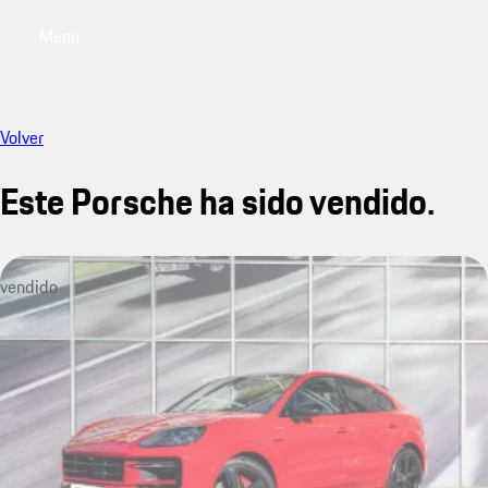
Menú
My saved searches, 0 searches saved
My sa
Volver
Este Porsche ha sido vendido.
vendido