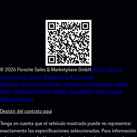
código QR y disfruta de acceso instantáneo a la App Store de
Apple y mejora tu experiencia Porsche en poco tiempo.
©
2026
Porsche Sales & Marketplace GmbH
Notas sobre la
protección de datos.
Reglamento de Servicios
Digitales.
Indicaciones legales.
Términos y Condiciones.
Cookie
Policy.
Business & Human Rights.
Accessibility.
Open Source
Software Notice.
Desistir del contrato aquí
Tenga en cuenta que el vehículo mostrado puede no representar
exactamente las especificaciones seleccionadas. Para información