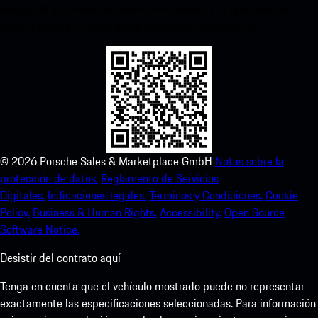
código QR y disfruta de acceso instantáneo a la App Store de
Apple y mejora tu experiencia Porsche en poco tiempo.
©
2026
Porsche Sales & Marketplace GmbH
Notas sobre la
protección de datos.
Reglamento de Servicios
Digitales.
Indicaciones legales.
Términos y Condiciones.
Cookie
Policy.
Business & Human Rights.
Accessibility.
Open Source
Software Notice.
Desistir del contrato aquí
Tenga en cuenta que el vehículo mostrado puede no representar
exactamente las especificaciones seleccionadas. Para información