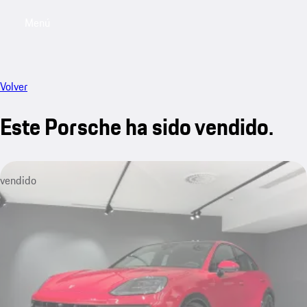
Menú
My saved searches, 0 searches saved
My sa
Volver
Este Porsche ha sido vendido.
vendido