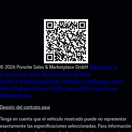
código QR y disfruta de acceso instantáneo a la App Store de
Apple y mejora tu experiencia Porsche en poco tiempo.
©
2026
Porsche Sales & Marketplace GmbH
Notas sobre la
protección de datos.
Reglamento de Servicios
Digitales.
Indicaciones legales.
Términos y Condiciones.
Cookie
Policy.
Business & Human Rights.
Accessibility.
Open Source
Software Notice.
Desistir del contrato aquí
Tenga en cuenta que el vehículo mostrado puede no representar
exactamente las especificaciones seleccionadas. Para información