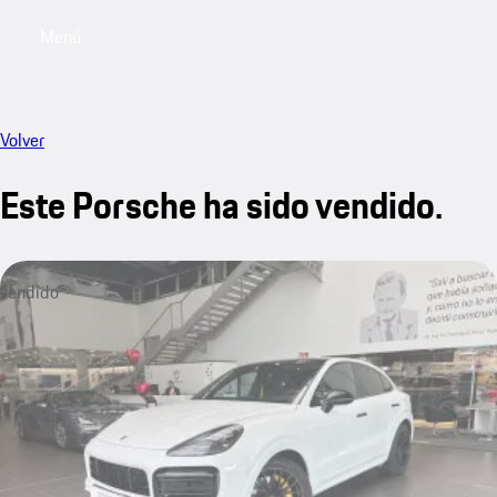
Menú
My saved searches, 0 searches saved
My sa
Volver
Este Porsche ha sido vendido.
vendido