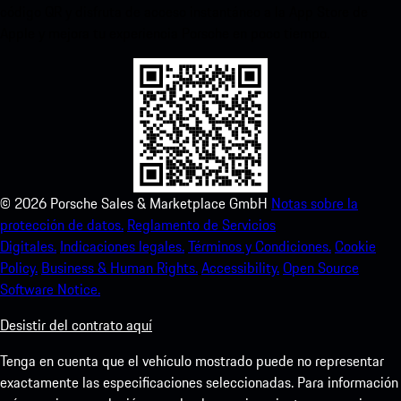
código QR y disfruta de acceso instantáneo a la App Store de
Apple y mejora tu experiencia Porsche en poco tiempo.
©
2026
Porsche Sales & Marketplace GmbH
Notas sobre la
protección de datos.
Reglamento de Servicios
Digitales.
Indicaciones legales.
Términos y Condiciones.
Cookie
Policy.
Business & Human Rights.
Accessibility.
Open Source
Software Notice.
Desistir del contrato aquí
Tenga en cuenta que el vehículo mostrado puede no representar
exactamente las especificaciones seleccionadas. Para información