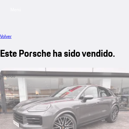
Menú
My saved searches, 0 searches saved
My sa
Volver
Este Porsche ha sido vendido.
vendido