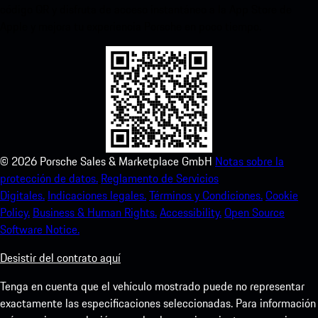
código QR y disfruta de acceso instantáneo a la App Store de
Apple y mejora tu experiencia Porsche en poco tiempo.
©
2026
Porsche Sales & Marketplace GmbH
Notas sobre la
protección de datos.
Reglamento de Servicios
Digitales.
Indicaciones legales.
Términos y Condiciones.
Cookie
Policy.
Business & Human Rights.
Accessibility.
Open Source
Software Notice.
Desistir del contrato aquí
Tenga en cuenta que el vehículo mostrado puede no representar
exactamente las especificaciones seleccionadas. Para información