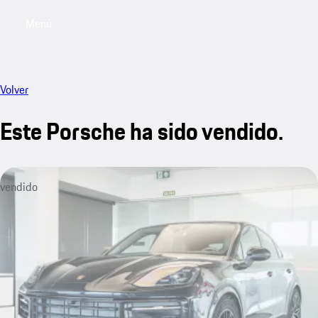
Menú
My saved searches, 0 searches saved
My sa
Volver
Este Porsche ha sido vendido.
vendido