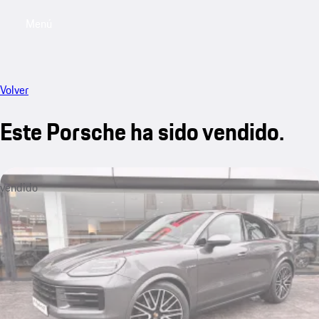
Menú
My saved searches, 0 searches saved
My sa
Volver
Este Porsche ha sido vendido.
vendido