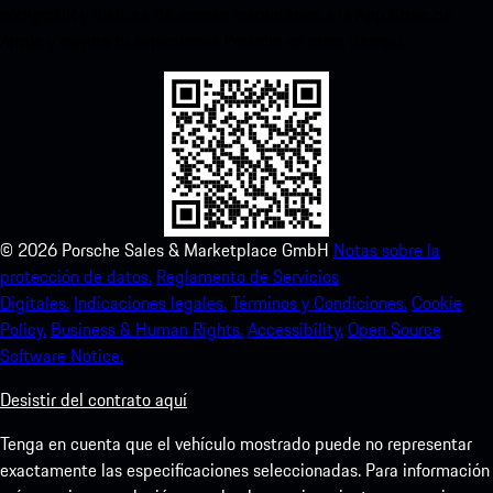
código QR y disfruta de acceso instantáneo a la App Store de
Apple y mejora tu experiencia Porsche en poco tiempo.
©
2026
Porsche Sales & Marketplace GmbH
Notas sobre la
protección de datos.
Reglamento de Servicios
Digitales.
Indicaciones legales.
Términos y Condiciones.
Cookie
Policy.
Business & Human Rights.
Accessibility.
Open Source
Software Notice.
Desistir del contrato aquí
Tenga en cuenta que el vehículo mostrado puede no representar
exactamente las especificaciones seleccionadas. Para información