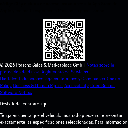
código QR y disfruta de acceso instantáneo a la App Store de
Apple y mejora tu experiencia Porsche en poco tiempo.
©
2026
Porsche Sales & Marketplace GmbH
Notas sobre la
protección de datos.
Reglamento de Servicios
Digitales.
Indicaciones legales.
Términos y Condiciones.
Cookie
Policy.
Business & Human Rights.
Accessibility.
Open Source
Software Notice.
Desistir del contrato aquí
Tenga en cuenta que el vehículo mostrado puede no representar
exactamente las especificaciones seleccionadas. Para información