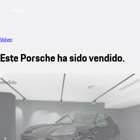
Menú
My saved searches, 0 searches saved
My sa
Volver
Este Porsche ha sido vendido.
vendido