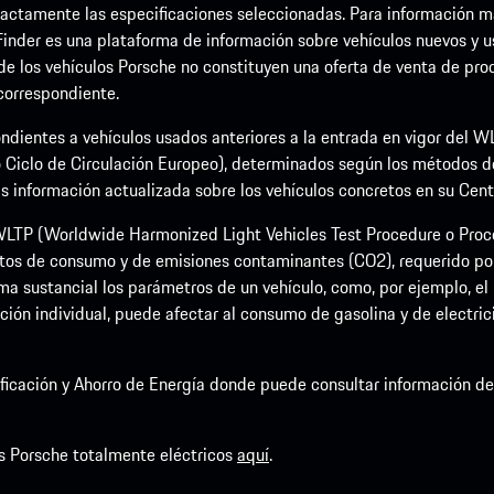
ctamente las especificaciones seleccionadas. Para información más 
Finder es una plataforma de información sobre vehículos nuevos y u
 de los vehículos Porsche no constituyen una oferta de venta de prod
 correspondiente.
ndientes a vehículos usados anteriores a la entrada en vigor del
 Ciclo de Circulación Europeo), determinados según los métodos 
nformación actualizada sobre los vehículos concretos en su Centro
LTP (Worldwide Harmonized Light Vehicles Test Procedure o Proce
tos de consumo y de emisiones contaminantes (CO2), requerido por 
a sustancial los parámetros de un vehículo, como, por ejemplo, el p
ción individual, puede afectar al consumo de gasolina y de electric
rsificación y Ahorro de Energía donde puede consultar información 
s Porsche totalmente eléctricos
aquí
.