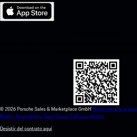
Mi Porsche para iOS
Descarga nuestra aplicación fácilmente escaneando el siguiente c
acceso instantáneo a la App Store de Apple y mejora tu experienc
©
2026
Porsche Sales & Marketplace GmbH
Notas sobre la protec
Rights.
Accessibility.
Open Source Software Notice.
Desistir del contrato aquí