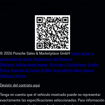
código QR y disfruta de acceso instantáneo a la App Store de
Apple y mejora tu experiencia Porsche en poco tiempo.
©
2026
Porsche Sales & Marketplace GmbH
Notas sobre la
protección de datos.
Reglamento de Servicios
Digitales.
Indicaciones legales.
Términos y Condiciones.
Cookie
Policy.
Business & Human Rights.
Accessibility.
Open Source
Software Notice.
Desistir del contrato aquí
Tenga en cuenta que el vehículo mostrado puede no representar
exactamente las especificaciones seleccionadas. Para información