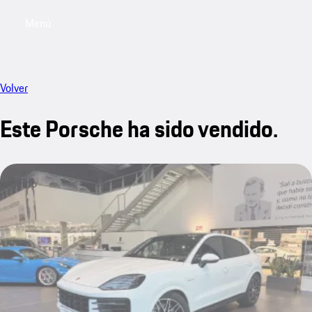
Menú
My saved searches, 0 searches saved
My sa
Volver
Este Porsche ha sido vendido.
vendido