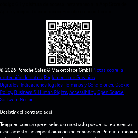
código QR y disfruta de acceso instantáneo a la App Store de
Apple y mejora tu experiencia Porsche en poco tiempo.
©
2026
Porsche Sales & Marketplace GmbH
Notas sobre la
protección de datos.
Reglamento de Servicios
Digitales.
Indicaciones legales.
Términos y Condiciones.
Cookie
Policy.
Business & Human Rights.
Accessibility.
Open Source
Software Notice.
Desistir del contrato aquí
Tenga en cuenta que el vehículo mostrado puede no representar
exactamente las especificaciones seleccionadas. Para información