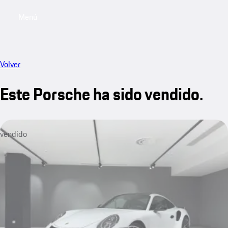
Menú
My saved searches, 0 searches saved
My sa
Volver
Este Porsche ha sido vendido.
vendido