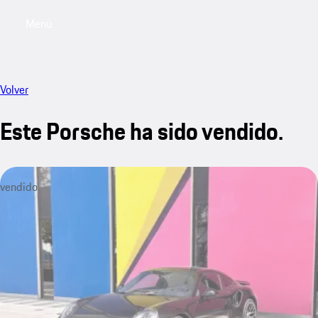
Menú
My saved searches, 0 searches saved
My sa
Volver
Este Porsche ha sido vendido.
vendido