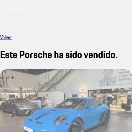
Menú
My saved searches, 0 searches saved
My sa
Volver
Este Porsche ha sido vendido.
vendido