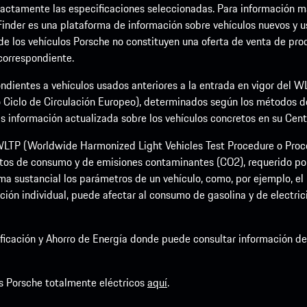
ctamente las especificaciones seleccionadas. Para información más 
Finder es una plataforma de información sobre vehículos nuevos y u
 de los vehículos Porsche no constituyen una oferta de venta de prod
 correspondiente.
ndientes a vehículos usados anteriores a la entrada en vigor del
 Ciclo de Circulación Europeo), determinados según los métodos 
nformación actualizada sobre los vehículos concretos en su Centro
LTP (Worldwide Harmonized Light Vehicles Test Procedure o Proce
tos de consumo y de emisiones contaminantes (CO2), requerido por 
a sustancial los parámetros de un vehículo, como, por ejemplo, el p
ción individual, puede afectar al consumo de gasolina y de electric
rsificación y Ahorro de Energía donde puede consultar información 
s Porsche totalmente eléctricos
aquí
.