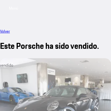
Menú
My saved searches, 0 searches saved
My sa
Volver
Este Porsche ha sido vendido.
vendido