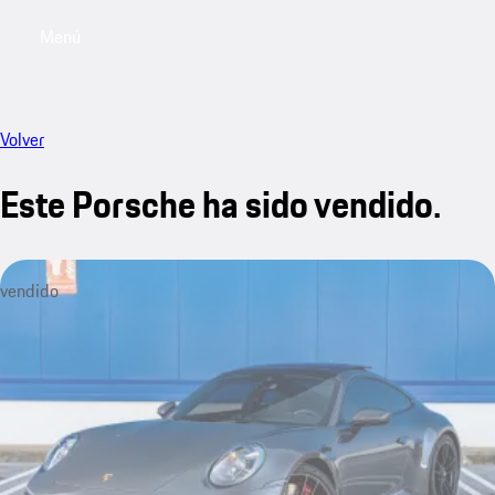
Menú
My saved searches, 0 searches saved
My sa
Volver
Este Porsche ha sido vendido.
vendido