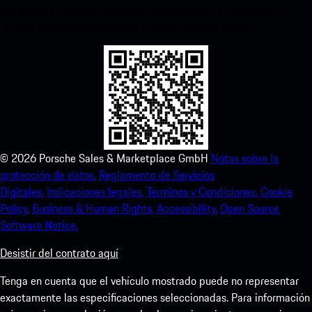
código QR y disfruta de acceso instantáneo a la App Store de
Apple y mejora tu experiencia Porsche en poco tiempo.
©
2026
Porsche Sales & Marketplace GmbH
Notas sobre la
protección de datos.
Reglamento de Servicios
Digitales.
Indicaciones legales.
Términos y Condiciones.
Cookie
Policy.
Business & Human Rights.
Accessibility.
Open Source
Software Notice.
Desistir del contrato aquí
Tenga en cuenta que el vehículo mostrado puede no representar
exactamente las especificaciones seleccionadas. Para información