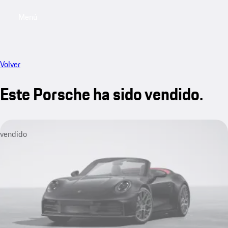
Menú
My saved searches, 0 searches saved
My sa
Volver
Este Porsche ha sido vendido.
vendido