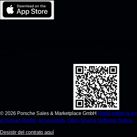
Mi Porsche para iOS
Descarga nuestra aplicación fácilmente escaneando el siguient
acceso instantáneo a la App Store de Apple y mejora tu experi
tiempo.
©
2026
Porsche Sales & Marketplace GmbH
Notas sobre la pr
& Human Rights.
Accessibility.
Open Source Software Notice.
Desistir del contrato aquí