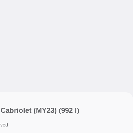
My sav
My sav
 Cabriolet (MY23)
(992 I)
oved