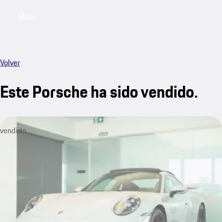
Menú
My saved searches, 0 searches saved
My sa
Volver
Este Porsche ha sido vendido.
vendido