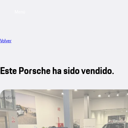
Menú
Volver
Este Porsche ha sido vendido.
vendido