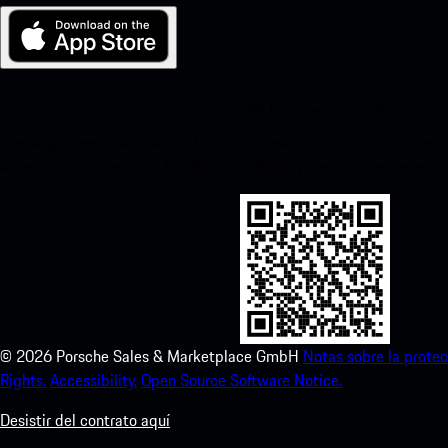
Mi Porsche para iOS
Descarga nuestra aplicación fácilmente escaneando el siguiente c
acceso instantáneo a la App Store de Apple y mejora tu experienc
©
2026
Porsche Sales & Marketplace GmbH
Notas sobre la protec
Rights.
Accessibility.
Open Source Software Notice.
Desistir del contrato aquí