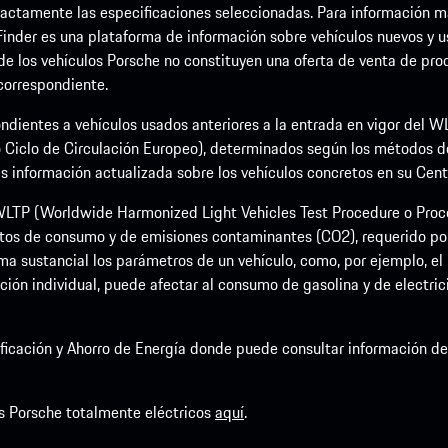
ctamente las especificaciones seleccionadas. Para información más 
Finder es una plataforma de información sobre vehículos nuevos y u
 de los vehículos Porsche no constituyen una oferta de venta de prod
 correspondiente.
ndientes a vehículos usados anteriores a la entrada en vigor del
 Ciclo de Circulación Europeo), determinados según los métodos 
nformación actualizada sobre los vehículos concretos en su Centro
LTP (Worldwide Harmonized Light Vehicles Test Procedure o Proce
tos de consumo y de emisiones contaminantes (CO2), requerido por 
a sustancial los parámetros de un vehículo, como, por ejemplo, el p
ción individual, puede afectar al consumo de gasolina y de electric
rsificación y Ahorro de Energía donde puede consultar información 
s Porsche totalmente eléctricos
aquí
.