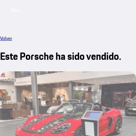
Menú
My saved searches, 0 searches saved
My sa
Volver
Este Porsche ha sido vendido.
vendido