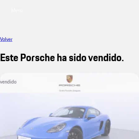
Menú
My saved searches, 0 searches saved
My sa
Volver
Este Porsche ha sido vendido.
vendido