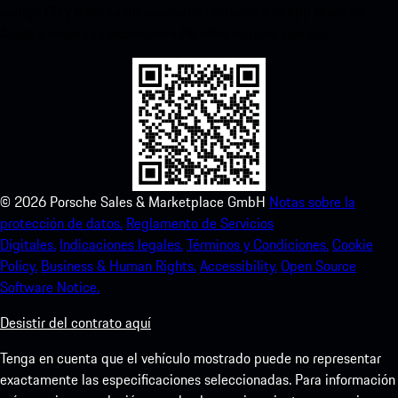
código QR y disfruta de acceso instantáneo a la App Store de
Apple y mejora tu experiencia Porsche en poco tiempo.
©
2026
Porsche Sales & Marketplace GmbH
Notas sobre la
protección de datos.
Reglamento de Servicios
Digitales.
Indicaciones legales.
Términos y Condiciones.
Cookie
Policy.
Business & Human Rights.
Accessibility.
Open Source
Software Notice.
Desistir del contrato aquí
Tenga en cuenta que el vehículo mostrado puede no representar
exactamente las especificaciones seleccionadas. Para información