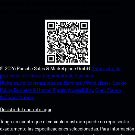
código QR y disfruta de acceso instantáneo a la App Store de
Apple y mejora tu experiencia Porsche en poco tiempo.
©
2026
Porsche Sales & Marketplace GmbH
Notas sobre la
protección de datos.
Reglamento de Servicios
Digitales.
Indicaciones legales.
Términos y Condiciones.
Cookie
Policy.
Business & Human Rights.
Accessibility.
Open Source
Software Notice.
Desistir del contrato aquí
Tenga en cuenta que el vehículo mostrado puede no representar
exactamente las especificaciones seleccionadas. Para información