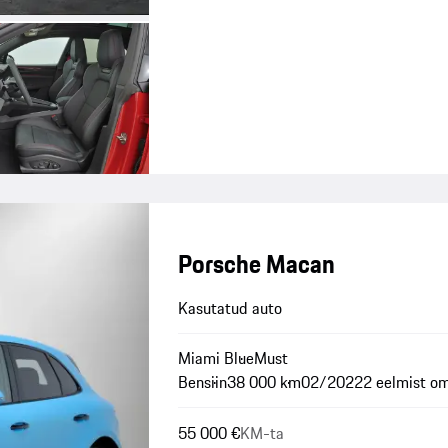
Porsche Macan
Kasutatud auto
Miami Blue
Must
Bensiin
38 000 km
02/2022
2 eelmist o
55 000 €
KM-ta