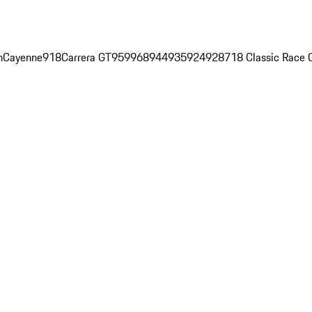
n
Cayenne
918
Carrera GT
959
968
944
935
924
928
718 Classic Race 