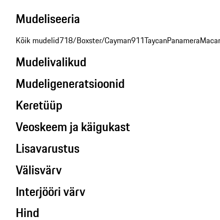
Mudeliseeria
Kõik mudelid
718/Boxster/Cayman
911
Taycan
Panamera
Maca
Mudelivalikud
Mudeligeneratsioonid
Keretüüp
Veoskeem ja käigukast
Lisavarustus
Välisvärv
Interjööri värv
Hind