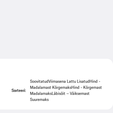
Soovitatud
Viimasena Lattu Lisatud
Hind -
Madalamast Kõrgemaks
Hind - Kõrgemast
Sorteeri:
Madalamaks
Läbisõit – Väiksemast
Suuremaks