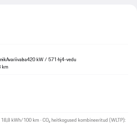
nik
Avariivaba
420 kW / 571 hj
4-vedu
8 km
: 18,8 kWh/100 km · CO₂ heitkogused kombineeritud (WLTP):