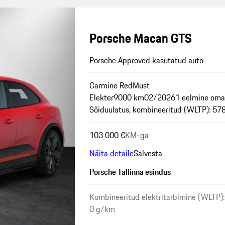
Porsche Macan GTS
Porsche Approved kasutatud auto
Carmine Red
Must
Elekter
9000 km
02/2026
1 eelmine oma
Sõiduulatus, kombineeritud (WLTP): 57
103 000 €
KM-ga
Näita detaile
Salvesta
Porsche Tallinna esindus
Kombineeritud elektritarbimine (WLTP)
0 g/km