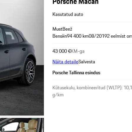
Porsche Macan
Kasutatud auto
Must
Beež
Bensiin
94 400 km
08/2019
2 eelmist o
43 000 €
KM-ga
Näita detaile
Salvesta
Porsche Tallinna esindus
Kütusekulu, kombineeritud (WLTP): 10,
g/km