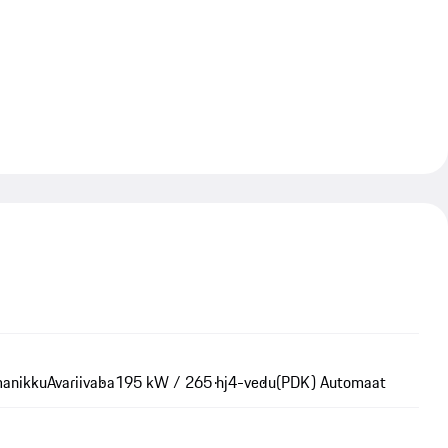
manikku
Avariivaba
195 kW / 265 hj
4-vedu
(PDK) Automaat