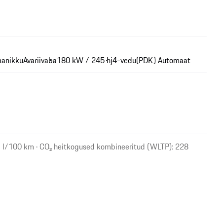
manikku
Avariivaba
180 kW / 245 hj
4-vedu
(PDK) Automaat
1 l/100 km · CO₂ heitkogused kombineeritud (WLTP): 228