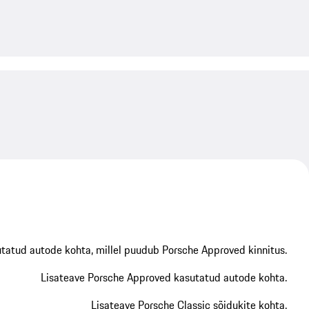
My save
My save
utatud autode kohta, millel puudub Porsche Approved kinnitus.
Lisateave Porsche Approved kasutatud autode kohta.
Lisateave Porsche Classic sõidukite kohta.