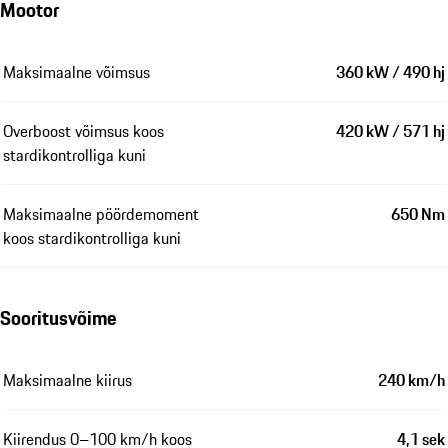
Mootor
Maksimaalne võimsus
360 kW / 490 hj
Overboost võimsus koos
420 kW / 571 hj
stardikontrolliga kuni
Maksimaalne pöördemoment
650 Nm
koos stardikontrolliga kuni
Sooritusvõime
Maksimaalne kiirus
240 km/h
Kiirendus 0–100 km/h koos
4,1 sek