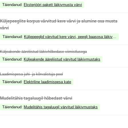
Täiendanud
:
Eksterjööri pakett läikivmusta värvi
Küljepeeglite korpus värvitud kere värvi ja alumine osa musta
värvi
Täiendanud
:
Küljepeeglid värvitud kere värvi, peegli baasosa läikivmusta vä
Küljeakende ääreliistud läikivhõbedase viimistlusega
Täiendanud
:
Küljeakende ääreliistud värvitud läikivmustaks
Laadimispesa juhi- ja kõrvalistuja pool
Täiendanud
:
Elektriline laadimispesa kate
Mudelitähis tagaluugil hõbedast värvi
Täiendanud
:
Mudelitähis tagaluugil värvitud läikivmustaks