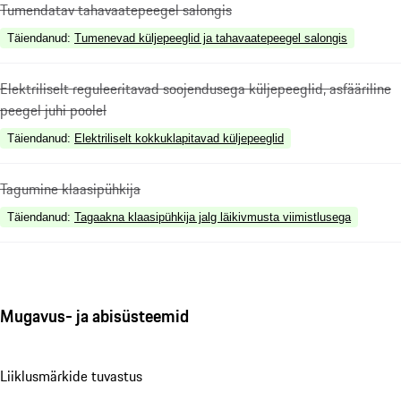
Tumendatav tahavaatepeegel salongis
Täiendanud
:
Tumenevad küljepeeglid ja tahavaatepeegel salongis
Elektriliselt reguleeritavad soojendusega küljepeeglid, asfääriline
peegel juhi poolel
Täiendanud
:
Elektriliselt kokkuklapitavad küljepeeglid
Tagumine klaasipühkija
Täiendanud
:
Tagaakna klaasipühkija jalg läikivmusta viimistlusega
Mugavus- ja abisüsteemid
Liiklusmärkide tuvastus