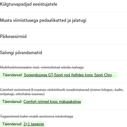
Külgturvapadjad eesistujatele
Musta viimistlusega pedaalikatted ja jalatugi
Päikesesirmid
Salongi põrandamatid
Multifunktsionaalne rool, viimistletud sileda nahaga
Täiendanud
:
Soojendusega GT-Sport rool (tellides koos Sport Chrono paketi
Comfort esiistmed 8-suunas elektriliselt seadistatavad (istme kõrgus, kalle,
seljatugi, ette/taha suunas)
Täiendanud
:
Comfort istmed koos mälupaketiga
Tagaistmed kahe eraldi asetseva istekohaga
Täiendanud
:
2+1 tagaiste