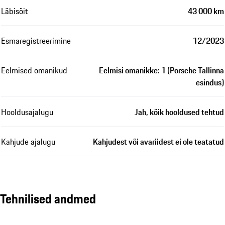
Läbisõit
43 000 km
Esmaregistreerimine
12/2023
Eelmised omanikud
Eelmisi omanikke: 1 (Porsche Tallinna
esindus)
Hooldusajalugu
Jah, kõik hooldused tehtud
Kahjude ajalugu
Kahjudest või avariidest ei ole teatatud
Tehnilised andmed