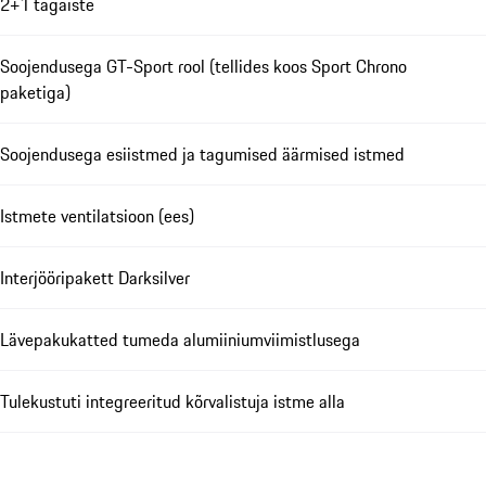
2+1 tagaiste
Soojendusega GT-Sport rool (tellides koos Sport Chrono
paketiga)
Soojendusega esiistmed ja tagumised äärmised istmed
Istmete ventilatsioon (ees)
Interjööripakett Darksilver
Lävepakukatted tumeda alumiiniumviimistlusega
Tulekustuti integreeritud kõrvalistuja istme alla