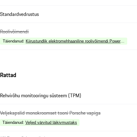
Standardvedrustus
Roolivõimendi
Täiendanud
:
Kiirustundlik elektromehhaaniline roolivõimendi Power Steering
Rattad
Rehvirõhu monitooringu süsteem (TPM)
Veljekapslid monokroomset tooni Porsche vapiga
Täiendanud
:
Veljed värvitud läikivmustaks