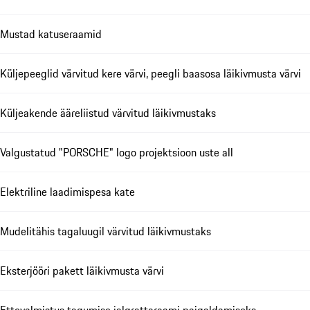
Mustad katuseraamid
Küljepeeglid värvitud kere värvi, peegli baasosa läikivmusta värvi
Küljeakende ääreliistud värvitud läikivmustaks
Valgustatud "PORSCHE" logo projektsioon uste all
Elektriline laadimispesa kate
Mudelitähis tagaluugil värvitud läikivmustaks
Eksterjööri pakett läikivmusta värvi
Ettevalmistus tagumise jalgrattaraami paigaldamiseks