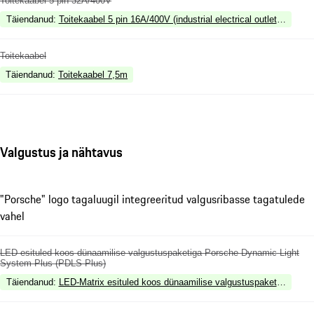
Toitekaabel 5 pin 32A/400V
Täiendanud
:
Toitekaabel 5 pin 16A/400V (industrial electrical outlet red)
Toitekaabel
Täiendanud
:
Toitekaabel 7,5m
Valgustus ja nähtavus
"Porsche" logo tagaluugil integreeritud valgusribasse tagatulede
vahel
LED esituled koos dünaamilise valgustuspaketiga Porsche Dynamic Light
System Plus (PDLS Plus)
Täiendanud
:
LED-Matrix esituled koos dünaamilise valgustuspaketiga Por