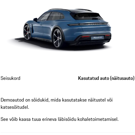
Seisukord
Kasutatud auto (näitusauto)
Demoautod on sõidukid, mida kasutatakse näitustel või
katsesõitudel.
See võib kaasa tuua erineva läbisõidu kohaletoimetamisel.