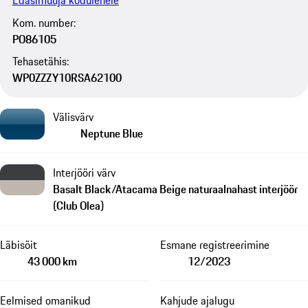
Edasimüüja kodulehele
Kom. number:
PO86105
Tehasetähis:
WP0ZZZY10RSA62100
Välisvärv
Neptune Blue
Interjööri värv
Basalt Black/Atacama Beige naturaalnahast interjöör
(Club Olea)
Läbisõit
Esmane registreerimine
43 000 km
12/2023
Eelmised omanikud
Kahjude ajalugu