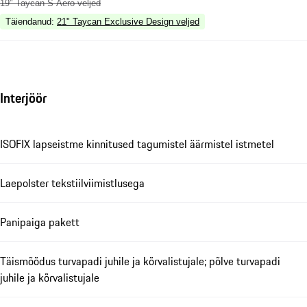
19" Taycan S Aero veljed
Täiendanud
:
21" Taycan Exclusive Design veljed
Interjöör
ISOFIX lapseistme kinnitused tagumistel äärmistel istmetel
Laepolster tekstiilviimistlusega
Panipaiga pakett
Täismõõdus turvapadi juhile ja kõrvalistujale; põlve turvapadi
juhile ja kõrvalistujale