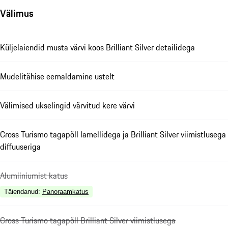
Välimus
Küljelaiendid musta värvi koos Brilliant Silver detailidega
Mudelitähise eemaldamine ustelt
Välimised ukselingid värvitud kere värvi
Cross Turismo tagapõll lamellidega ja Brilliant Silver viimistlusega
diffuuseriga
Alumiiniumist katus
Täiendanud
:
Panoraamkatus
Cross Turismo tagapõll Brilliant Silver viimistlusega