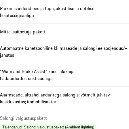
Parkimisandurid ees ja taga, akustilise ja optilise
hoiatussignaaliga
Mitte-suitsetaja pakett
Automaatne kahetsooniline kliimaseade ja salongi eelsoojendus/-
jahutus
"Warn and Brake Assist" koos jalakäija
hädapidurdusfunktsiooniga
Alarmseade, ultrahelianduritega salongis; võtmelt juhitav
kesklukustus; immobilisaator
Salongi valgustuspakett
Täiendanud
:
Salongi valgustuspakett (Ambient lighting)