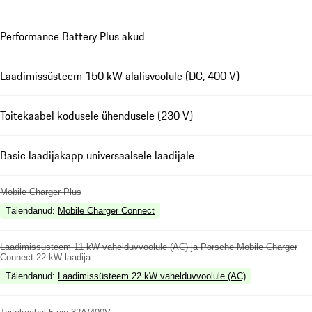
Performance Battery Plus akud
Laadimissüsteem 150 kW alalisvoolule (DC, 400 V)
Toitekaabel kodusele ühendusele (230 V)
Basic laadijakapp universaalsele laadijale
Mobile Charger Plus
Täiendanud
:
Mobile Charger Connect
Laadimissüsteem 11 kW vahelduvvoolule (AC) ja Porsche Mobile Charger
Connect 22 kW laadija
Täiendanud
:
Laadimissüsteem 22 kW vahelduvvoolule (AC)