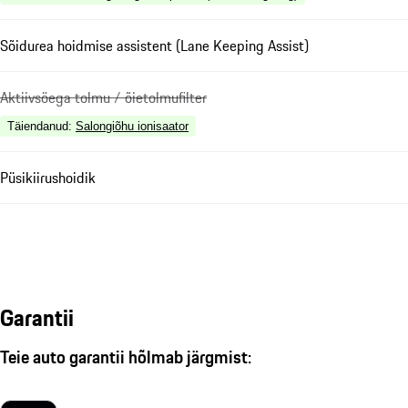
Sõidurea hoidmise assistent (Lane Keeping Assist)
Aktiivsöega tolmu / õietolmufilter
Täiendanud
:
Salongiõhu ionisaator
Püsikiirushoidik
Garantii
Teie auto garantii hõlmab järgmist: