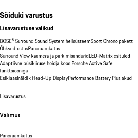
Sõiduki varustus
Lisavarustuse valikud
BOSE® Surround Sound System helisüsteem
Sport Chrono pakett
Õhkvedrustus
Panoraamkatus
Surround View kaamera ja parkimisandurid
LED-Matrix esituled
Adaptiivne püsikiiruse hoidja koos Porsche Active Safe 
funktsiooniga
Esiklaasinäidik Head-Up Display
Performance Battery Plus akud
Lisavarustus
Välimus
Panoraamkatus