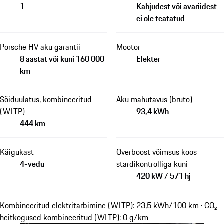
1
Kahjudest või avariidest
ei ole teatatud
Porsche HV aku garantii
Mootor
8 aastat või kuni 160 000
Elekter
km
Sõiduulatus, kombineeritud
Aku mahutavus (bruto)
(WLTP)
93,4 kWh
444 km
Käigukast
Overboost võimsus koos
4-vedu
stardikontrolliga kuni
420 kW / 571 hj
Kombineeritud elektritarbimine (WLTP): 23,5 kWh/100 km · CO₂
heitkogused kombineeritud (WLTP): 0 g/km