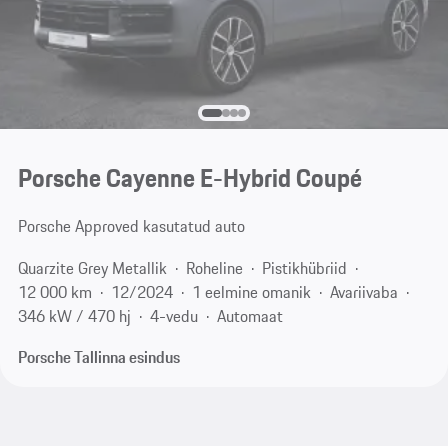
Porsche Cayenne E-Hybrid Coupé
Porsche Approved kasutatud auto
Quarzite Grey Metallik
Roheline
Pistikhübriid
12 000 km
12/2024
1 eelmine omanik
Avariivaba
346 kW / 470 hj
4-vedu
Automaat
Porsche Tallinna esindus