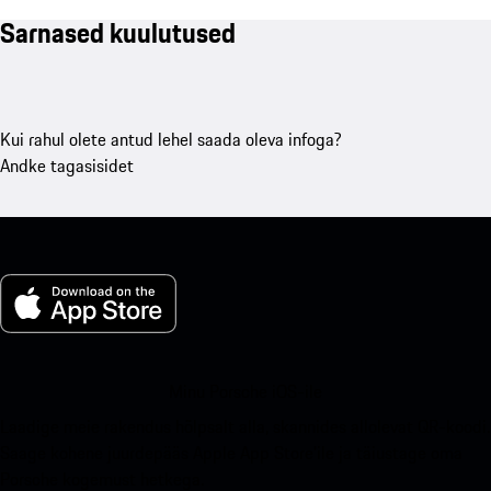
Sarnased kuulutused
Kui rahul olete antud lehel saada oleva infoga?
Andke tagasisidet
Minu Porsche iOS-ile
Laadige meie rakendus hõlpsalt alla, skannides allolevat QR-koodi.
Saage kohene juurdepääs Apple App Store'ile ja täiustage oma
Porsche kogemust hetkega.