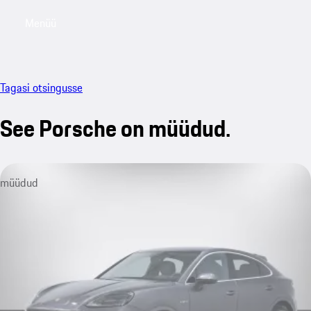
Menüü
My saved searches, 0 searches saved
My sa
Tagasi otsingusse
See Porsche on müüdud.
müüdud