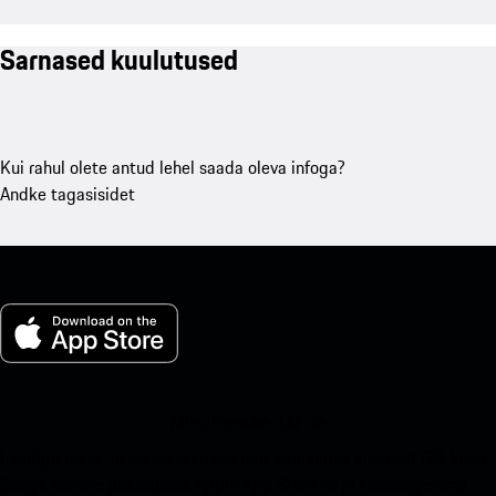
Sarnased kuulutused
Kui rahul olete antud lehel saada oleva infoga?
Andke tagasisidet
Minu Porsche iOS-ile
Laadige meie rakendus hõlpsalt alla, skannides allolevat QR-koodi.
Saage kohene juurdepääs Apple App Store'ile ja täiustage oma