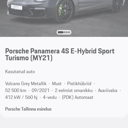
Porsche Panamera 4S E-Hybrid Sport
Turismo (MY21)
Kasutatud auto
Volcano Grey Metallik
Must
Pistikhübriid
52 500 km
09/2021
2 eelmist omanikku
Avariivaba
412 kW / 560 hj
4-vedu
(PDK) Automaat
Porsche Tallinna esindus