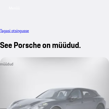
Menüü
My saved searches, 0 searches saved
My sa
Tagasi otsingusse
See Porsche on müüdud.
müüdud