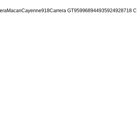
era
Macan
Cayenne
918
Carrera GT
959
968
944
935
924
928
718 C