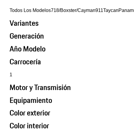
Todos Los Modelos
718/Boxster/Cayman
911
Taycan
Panam
Variantes
Generación
Año Modelo
Carrocería
1
Motor y Transmisión
Equipamiento
Color exterior
Color interior