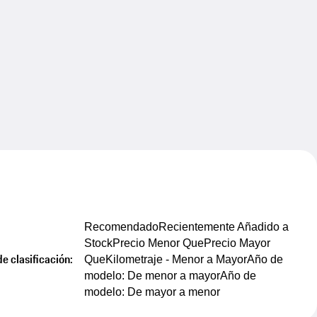
Recomendado
Recientemente Añadido a
Stock
Precio Menor Que
Precio Mayor
e clasificación:
Que
Kilometraje - Menor a Mayor
Año de
modelo: De menor a mayor
Año de
modelo: De mayor a menor