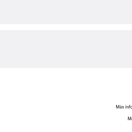
Más info
Má