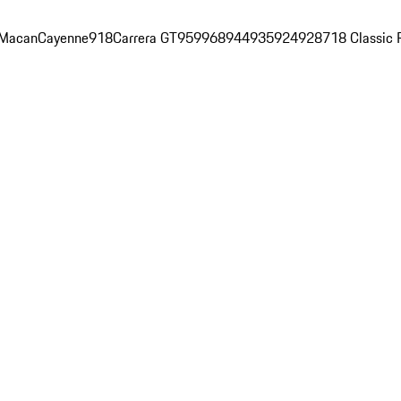
Macan
Cayenne
918
Carrera GT
959
968
944
935
924
928
718 Classic 