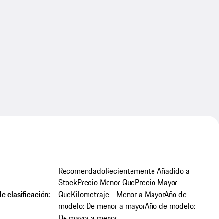
Recomendado
Recientemente Añadido a
Stock
Precio Menor Que
Precio Mayor
e clasificación:
Que
Kilometraje - Menor a Mayor
Año de
modelo: De menor a mayor
Año de modelo:
De mayor a menor