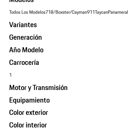
Todos Los Modelos
718/Boxster/Cayman
911
Taycan
Panamera
Variantes
Generación
Año Modelo
Carrocería
1
Motor y Transmisión
Equipamiento
Color exterior
Color interior