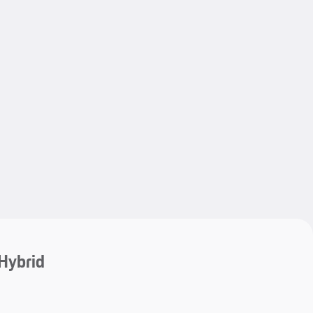
My save
Hybrid