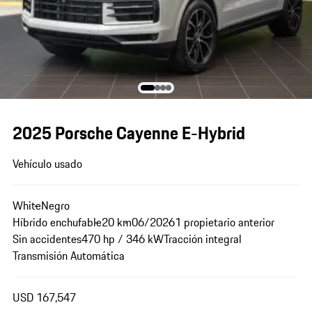
2025 Porsche Cayenne E-Hybrid
Vehículo usado
White
Negro
Híbrido enchufable
20 km
06/2026
1 propietario anterior
Sin accidentes
470 hp / 346 kW
Tracción integral
Transmisión Automática
USD 167,547