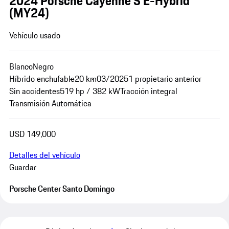
2024 Porsche Cayenne S E-Hybrid
(MY24)
Vehículo usado
Blanco
Negro
Híbrido enchufable
20 km
03/2025
1 propietario anterior
Sin accidentes
519 hp / 382 kW
Tracción integral
Transmisión Automática
USD 149,000
Detalles del vehículo
Guardar
Porsche Center Santo Domingo