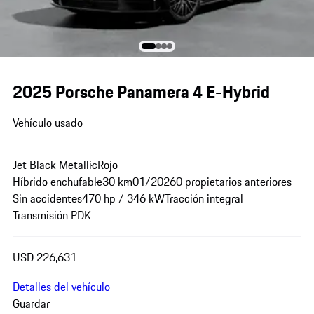
2025 Porsche Panamera 4 E-Hybrid
Vehículo usado
Jet Black Metallic
Rojo
Híbrido enchufable
30 km
01/2026
0 propietarios anteriores
Sin accidentes
470 hp / 346 kW
Tracción integral
Transmisión PDK
USD 226,631
Detalles del vehículo
Guardar