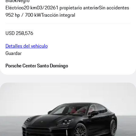
Black
Negro
Eléctrico
20 km
03/2026
1 propietario anterior
Sin accidentes
952 hp / 700 kW
Tracción integral
USD 258,576
Detalles del vehículo
Guardar
Porsche Center Santo Domingo