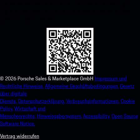
untenstehenden QR-Code scannen und erhalten Sie sofortigen
Zugriff auf den Apple App Store und verbessern Sie Ihr Porsche-
Erlebnis im Handumdrehen.
©
2026
Porsche Sales & Marketplace GmbH
Impressum und
Rechtliche Hinweise.
Allgemeine Geschäftsbedingungen.
Gesetz
über digitale
Dienste.
Datenschutzerklärung.
Verbrauchsinformationen.
Cookie
Policy.
Wirtschaft und
Menschenrechte.
Hinweisgebersystem.
Accessibility.
Open Source
Software Notice.
Vertrag widerrufen