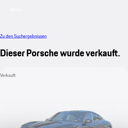
Menü
My saved searches, 0 searches saved
My sa
Zu den Suchergebnissen
Dieser Porsche wurde verkauft.
Verkauft